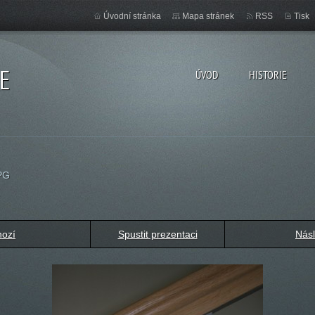
Úvodní stránka
Mapa stránek
RSS
Tisk
E
ÚVOD
HISTORIE
PG
hozí
Spustit prezentaci
Násl