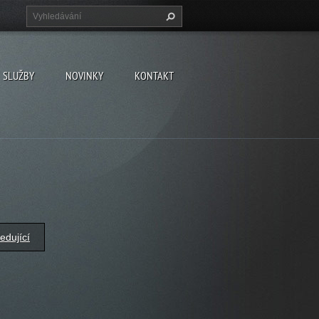
SLUŽBY
NOVINKY
KONTAKT
edující