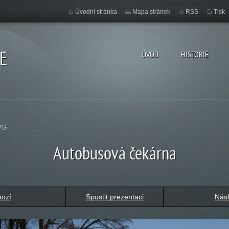
Úvodní stránka
Mapa stránek
RSS
Tisk
E
ÚVOD
HISTORIE
PG
Autobusová čekárna
hozí
Spustit prezentaci
Násl