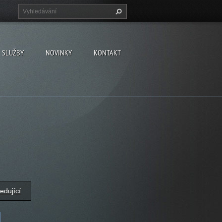
SLUŽBY
NOVINKY
KONTAKT
edující