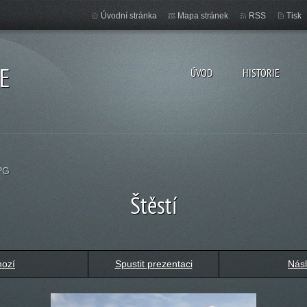
Úvodní stránka
Mapa stránek
RSS
Tisk
E
ÚVOD
HISTORIE
PG
Štěstí
hozí
Spustit prezentaci
Násl