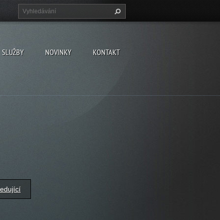
SLUŽBY
NOVINKY
KONTAKT
edující