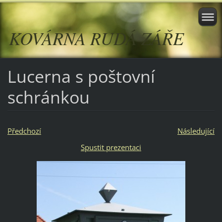
KOVÁRNA RUDÁ ZÁŘE
Lucerna s poštovní
schránkou
Předchozí
Následující
Spustit prezentaci