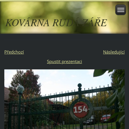
KOVÁRNA RUDÁ ZÁŘE
Předchozí
Následující
Spustit prezentaci