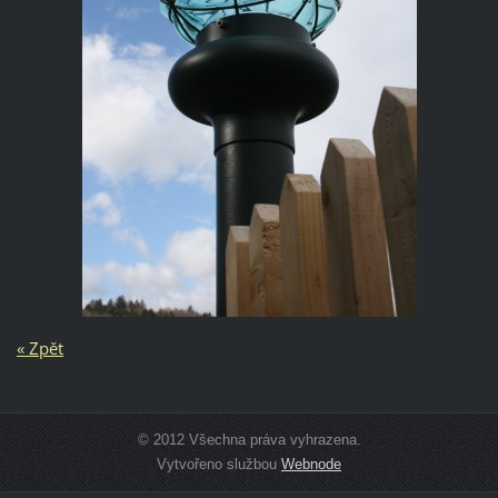
« Zpět
© 2012 Všechna práva vyhrazena.
Vytvořeno službou
Webnode