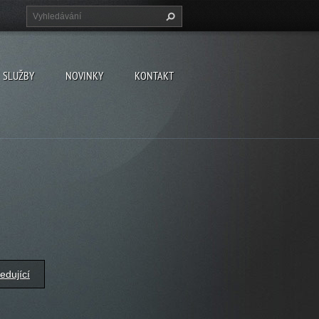
SLUŽBY
NOVINKY
KONTAKT
edující