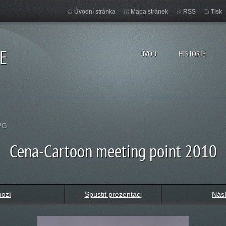
Úvodní stránka
Mapa stránek
RSS
Tisk
E
ÚVOD
HISTORIE
PG
Cena-Cartoon meeting point 2010
hozí
Spustit prezentaci
Násl