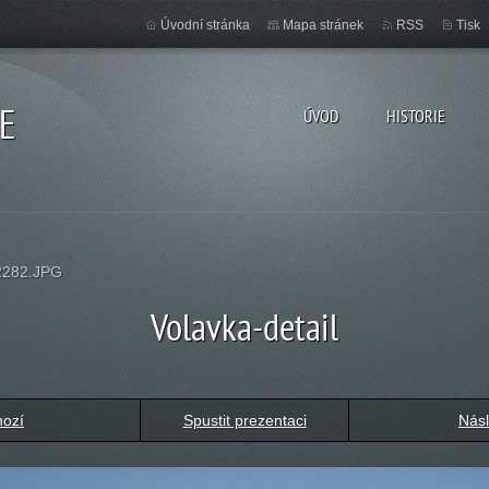
Úvodní stránka
Mapa stránek
RSS
Tisk
E
ÚVOD
HISTORIE
282.JPG
Volavka-detail
hozí
Spustit prezentaci
Násl