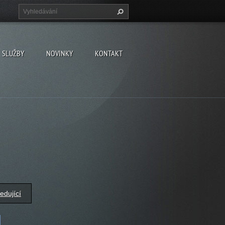
SLUŽBY
NOVINKY
KONTAKT
edující