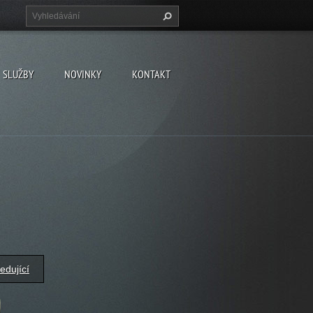
SLUŽBY
NOVINKY
KONTAKT
edující