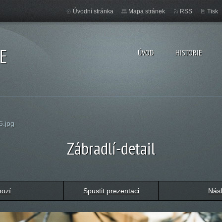
Úvodní stránka
Mapa stránek
RSS
Tisk
E
ÚVOD
HISTORIE
6.jpg
Zábradlí-detail
hozí
Spustit prezentaci
Násl